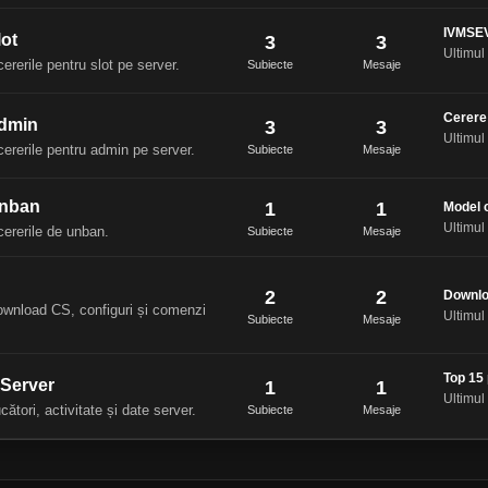
IVMSEV
lot
3
3
Ultimul
cererile pentru slot pe server.
Subiecte
Mesaje
Cerere
Admin
3
3
Ultimul
cererile pentru admin pe server.
Subiecte
Mesaje
Unban
1
1
Model 
Ultimul
cererile de unban.
Subiecte
Mesaje
2
2
Downloa
download CS, configuri și comenzi
Ultimul
Subiecte
Mesaje
Top 15 
i Server
1
1
Ultimul
cători, activitate și date server.
Subiecte
Mesaje