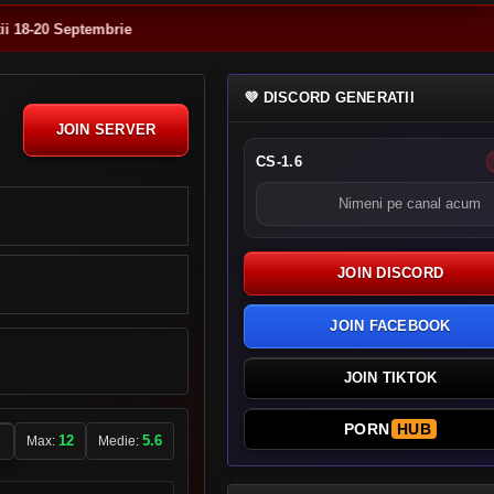
Septembrie
💜 DISCORD GENERATII
JOIN SERVER
CS-1.6
Nimeni pe canal acum
JOIN DISCORD
JOIN FACEBOOK
JOIN TIKTOK
PORN
HUB
12
5.6
Max:
Medie: