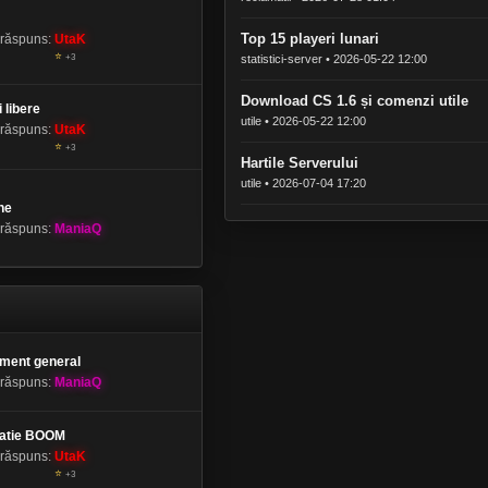
Top 15 playeri lunari
 răspuns:
UtaK
⭐
+3
statistici-server • 2026-05-22 12:00
Download CS 1.6 și comenzi utile
i libere
utile • 2026-05-22 12:00
 răspuns:
UtaK
⭐
+3
Hartile Serverului
utile • 2026-07-04 17:20
ne
 răspuns:
ManiaQ
ment general
 răspuns:
ManiaQ
atie BOOM
 răspuns:
UtaK
⭐
+3