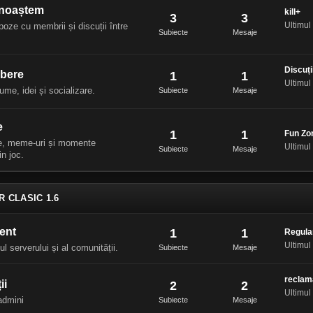
unoaștem
kill+
3
3
Ultimul
poze cu membrii și discuții între
Subiecte
Mesaje
Discuți
ibere
1
1
Ultimul
lume, idei și socializare.
Subiecte
Mesaje
e
1
1
Fun Zo
ze, meme-uri și momente
Ultimul
Subiecte
Mesaje
n joc.
R CLASIC 1.6
ent
1
1
Regula
Ultimul
 serverului și al comunității.
Subiecte
Mesaje
reclam
ii
2
2
Ultimul
admini
Subiecte
Mesaje