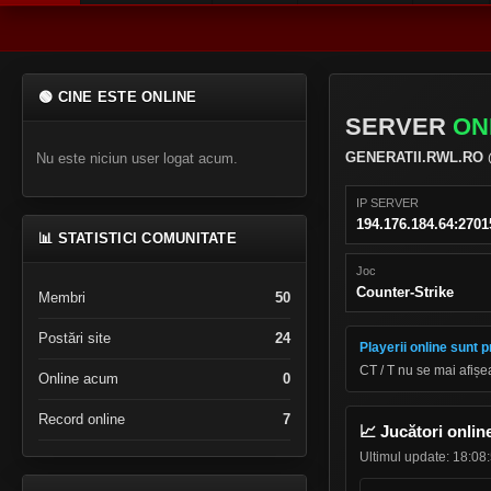
🟢 CINE ESTE ONLINE
SERVER
ON
GENERATII.RWL.RO
Nu este niciun user logat acum.
IP SERVER
194.176.184.64:2701
📊 STATISTICI COMUNITATE
Joc
Counter-Strike
Membri
50
Postări site
24
Playerii online sunt 
CT / T nu se mai afișe
Online acum
0
Record online
7
📈 Jucători onlin
Ultimul update: 18:08