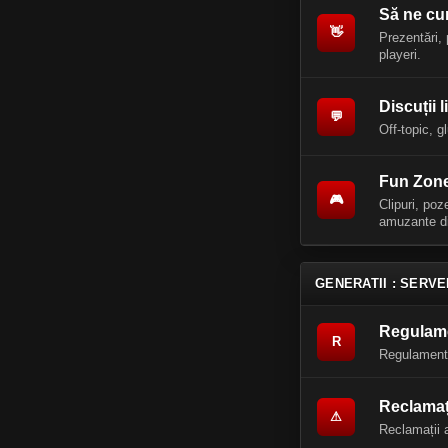
Să ne c
👋
Prezentări, 
playeri.
Discuții l
💬
Off-topic, g
Fun Zon
🎮
Clipuri, po
amuzante di
GENERATII : SERVE
Regulam
R
Regulamentul
Reclamaț
⚠
Reclamații 