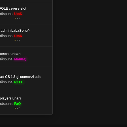
OLE cerere slot
 răspuns:
UtaK
⭐
+3
 admin LaLaSong^
 răspuns:
UtaK
⭐
+3
cerere unban
 răspuns:
ManiaQ
d CS 1.6 și comenzi utile
 răspuns:
RELU
playeri lunari
 răspuns:
FaQ
⭐
+2