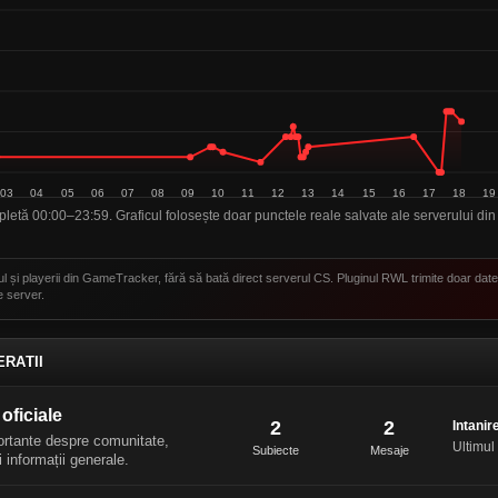
letă 00:00–23:59. Graficul folosește doar punctele reale salvate ale serverului din 
ul și playerii din GameTracker, fără să bată direct serverul CS. Pluginul RWL trimite doar dat
e server.
RATII
oficiale
2
2
Intani
ortante despre comunitate,
Ultimul
Subiecte
Mesaje
i informații generale.