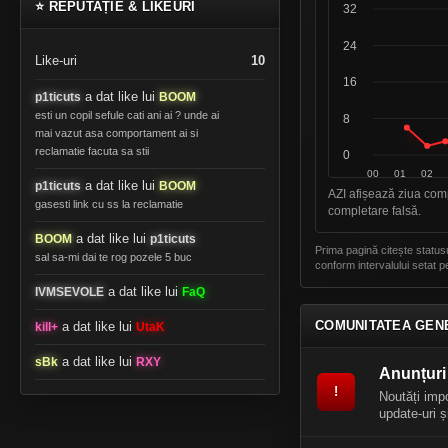
⭐ REPUTAȚIE & LIKEURI
Like-uri
10
a dat like lui
p1ticuts
BOOM
esti un copil sefule cati ani ai ? unde ai
mai vazut asa comportament ai si
reclamatie facuta sa stii
a dat like lui
p1ticuts
BOOM
AZI afișează ziua comp
gasesti link cu ss la reclamatie
completare falsă.
a dat like lui
BOOM
p1ticuts
Prima pagină citește status
sal sa-mi dai te rog pozele 5 buc
conform intervalului setat p
a dat like lui
IVMSEVOLE
FaQ
COMUNITATEA GENE
a dat like lui
kill+
UtaK
a dat like lui
sBk
RXY
Anunțuri 
!
Noutăți imp
update-uri ș