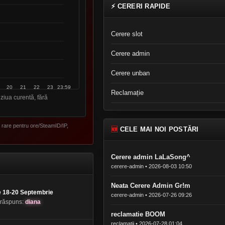
⚡ CERERI RAPIDE
Cerere slot
Cerere admin
Cerere unban
Reclamație
ziua curentă, fără
e rare pentru ore/SteamID/IP,
🆕
CELE MAI NOI POSTĂRI
Cerere admin LaLaSong^
cerere-admin • 2026-08-03 10:50
Neata Cerere Admin Gr!m
re 18-20 Septembrie
cerere-admin • 2026-07-26 09:26
 răspuns:
diana
reclamatie BOOM
reclamatii • 2026-07-28 01:04