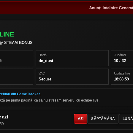
Anunț:
Intalnire Generatii 18-20 
LINE
 @ STEAM-BONUS
Hartă
Jucători
5
de_dust
10 / 32
VAC
Update live
Secure
18:08:59
preluați din GameTracker.
ază pe prima pagină, ca să nu stresăm serverul cu echipe live.
e azi
AZI
SĂPTĂMÂNĂ
LUNĂ
:59