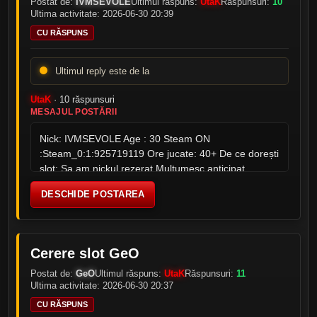
Postat de:
IVMSEVOLE
Ultimul răspuns:
UtaK
Răspunsuri:
10
Ultima activitate: 2026-06-30 20:39
CU RĂSPUNS
Ultimul reply este de la
UtaK
· 10 răspunsuri
MESAJUL POSTĂRII
Nick: IVMSEVOLE Age : 30 Steam ON
:Steam_0:1:925719119 Ore jucate: 40+ De ce dorești
slot: Sa am nickul rezerat Multumesc anticipat...
DESCHIDE POSTAREA
Cerere slot GeO
Postat de:
GeO
Ultimul răspuns:
UtaK
Răspunsuri:
11
Ultima activitate: 2026-06-30 20:37
CU RĂSPUNS