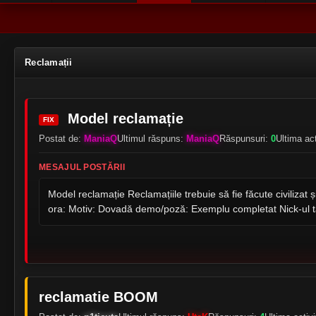
Reclamații
Model reclamație
FIX
Postat de:
ManiaQ
Ultimul răspuns:
ManiaQ
Răspunsuri:
0
Ultima ac
MESAJUL POSTĂRII
Model reclamație Reclamațiile trebuie să fie făcute civilizat 
ora: Motiv: Dovadă demo/poză: Exemplu completat Nick-ul tă
reclamatie BOOM