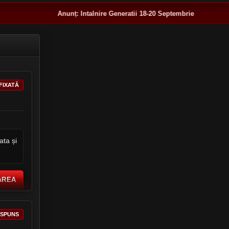
Anunț:
Intalnire Generatii 18-20 Septembrie
FIXATĂ
ata și
AREA
ĂSPUNS