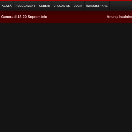
ACASĂ
REGULAMENT
CERERI
UPLOAD SS
LOGIN
ÎNREGISTRARE
e Generatii 18-20 Septembrie
Anunț:
Intalnir